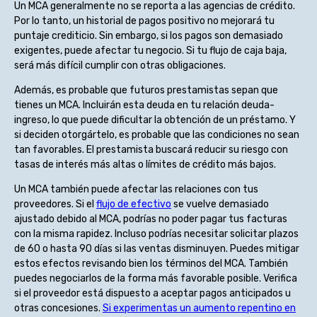
Un MCA generalmente no se reporta a las agencias de crédito.
Por lo tanto, un historial de pagos positivo no mejorará tu
puntaje crediticio. Sin embargo, si los pagos son demasiado
exigentes, puede afectar tu negocio. Si tu flujo de caja baja,
será más difícil cumplir con otras obligaciones.
Además, es probable que futuros prestamistas sepan que
tienes un MCA. Incluirán esta deuda en tu relación deuda-
ingreso, lo que puede dificultar la obtención de un préstamo. Y
si deciden otorgártelo, es probable que las condiciones no sean
tan favorables. El prestamista buscará reducir su riesgo con
tasas de interés más altas o límites de crédito más bajos.
Un MCA también puede afectar las relaciones con tus
proveedores. Si el
flujo de efectivo
se vuelve demasiado
ajustado debido al MCA, podrías no poder pagar tus facturas
con la misma rapidez. Incluso podrías necesitar solicitar plazos
de 60 o hasta 90 días si las ventas disminuyen. Puedes mitigar
estos efectos revisando bien los términos del MCA. También
puedes negociarlos de la forma más favorable posible. Verifica
si el proveedor está dispuesto a aceptar pagos anticipados u
otras concesiones.
Si experimentas un aumento repentino en